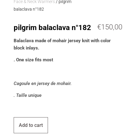
Face & Neck Warmers
/ pilgrim
balaclava n°182
€
150,00
pilgrim balaclava n°182
Balaclava made of mohair jersey knit with color
block inlays.
. One size fits most
Cagoule en jersey de mohair.
. Taille unique
Add to cart