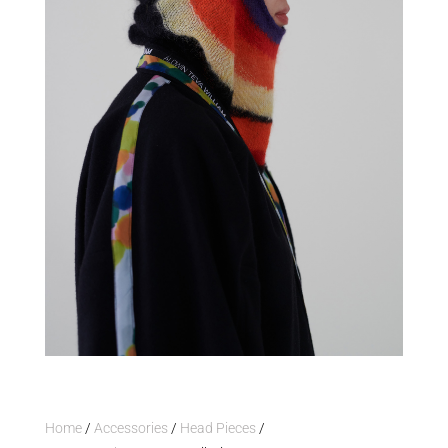
Home
/
Accessories
/
Head Pieces
/