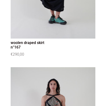
woolen draped skirt
n°167
€
290,00