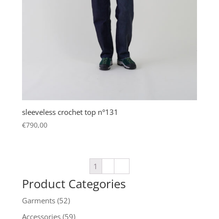
sleeveless crochet top n°131
€
790,00
1
2
→
Product Categories
Garments
(52)
Accessories
(59)